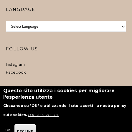
LANGUAGE
FOLLOW US
Instagram
Facebook
Iscritto al Registro e-commerce al dettaglio nr. 1073 dal 06/08/2024
Questo sito utilizza i cookies per migliorare
l'esperienza utente
powered by Rubiko
Cliccando su "OK" o utilizzando il sito, accetti la nostra policy
sui cookies.
COOKIES POLICY
OK
DECLINE