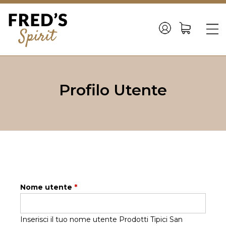
Back
to
☰
top
Jump
to
Profilo Utente
navigation
Nome utente
*
Inserisci il tuo nome utente Prodotti Tipici San