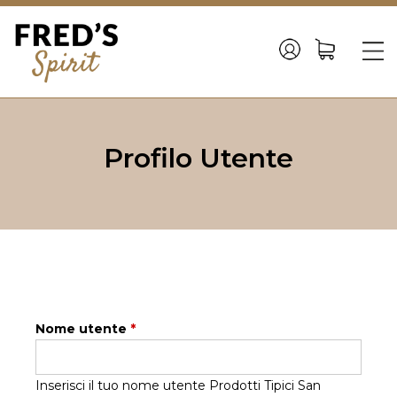
Back
to
☰
top
Jump
to
Profilo Utente
navigation
Nome utente
*
Inserisci il tuo nome utente Prodotti Tipici San