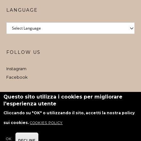
LANGUAGE
FOLLOW US
Instagram
Facebook
Iscritto al Registro e-commerce al dettaglio nr. 1073 dal 06/08/2024
Questo sito utilizza i cookies per migliorare
l'esperienza utente
powered by Rubiko
Cliccando su "OK" o utilizzando il sito, accetti la nostra policy
sui cookies.
COOKIES POLICY
OK
DECLINE