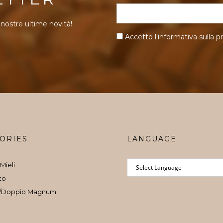
 nostre ultime novità!
Accetto l'informativa sulla
pr
ORIES
LANGUAGE
Mieli
to
/Doppio Magnum