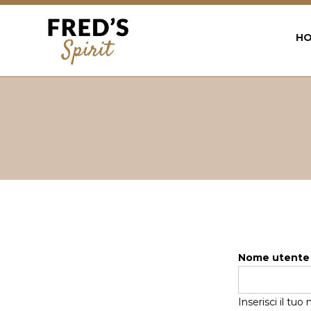
Back
to
H
top
Jump
to
navigation
Nome utent
Inserisci il tu