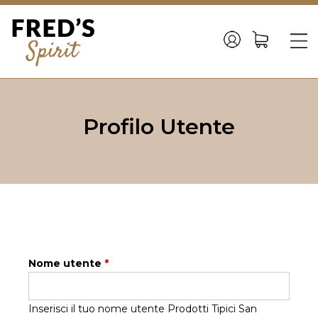
Back
to
☰
top
Jump
to
Profilo Utente
navigation
Nome utente
*
Inserisci il tuo nome utente Prodotti Tipici San