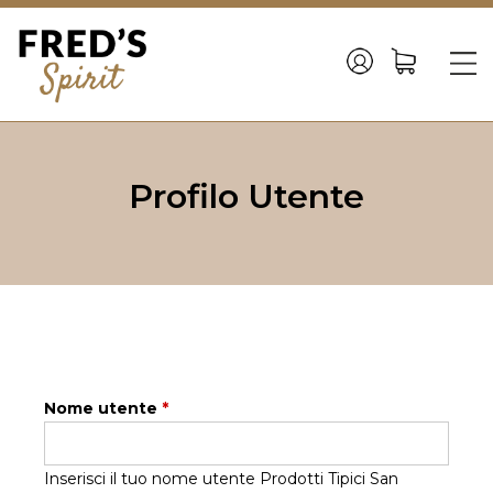
Back
to
☰
top
Jump
to
Profilo Utente
navigation
Nome utente
*
Inserisci il tuo nome utente Prodotti Tipici San