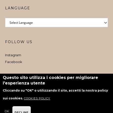
LANGUAGE
FOLLOW US
Instagram
Facebook
Iscritto al Registro e-commerce al dettaglio nr. 1073 dal 06/08/2024
Questo sito utilizza i cookies per migliorare
l'esperienza utente
powered by Rubiko
Cliccando su "OK" o utilizzando il sito, accetti la nostra policy
sui cookies.
COOKIES POLICY
OK
DECLINE