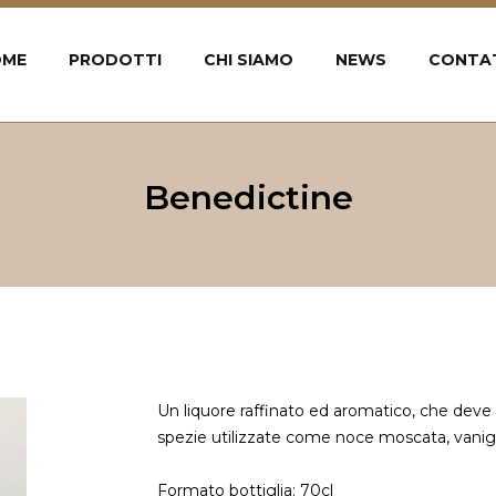
OME
PRODOTTI
CHI SIAMO
NEWS
CONTA
Benedictine
Un liquore raffinato ed aromatico, che deve l
spezie utilizzate come noce moscata, vanigli
Formato bottiglia: 70cl