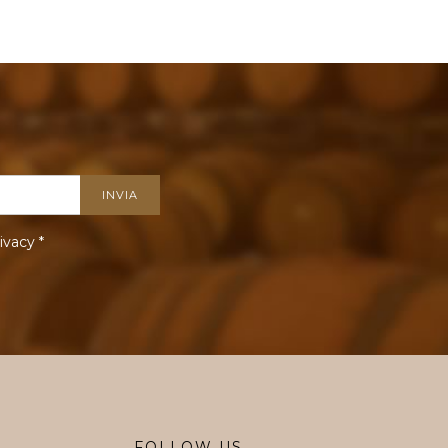
ivacy
*
FOLLOW US