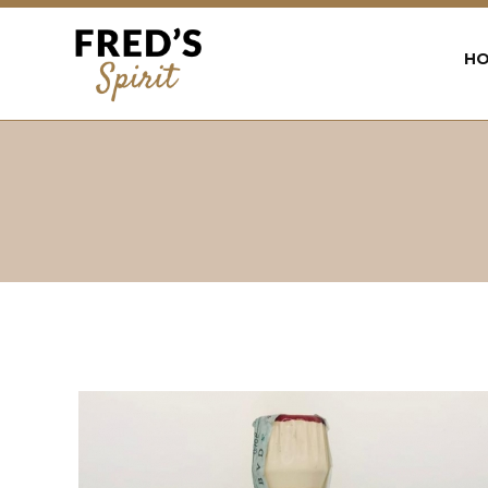
Back
to
H
top
Jump
to
navigation