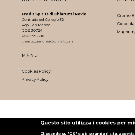
Fred’s Spirits di Chiaruzzi Nevio
Creme E 
Contrada del Collegio 32
Cioccola
Rep. San Marino
COE 30724
Magnum
0549-992216
chiaruzziandrea@gmail.com
MENU
Cookies Policy
Privacy Policy
Questo sito utilizza i cookies per m
Cliccando su "OK" o utilizzando il sito, accetti