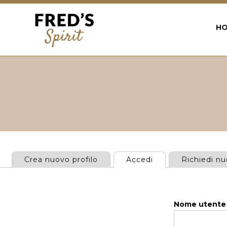
Back
to
H
top
Jump
to
navigation
Crea nuovo profilo
Accedi
(scheda attiva)
Richiedi n
Schede
primarie
Nome utent