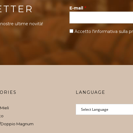
ETTER
E-mail
*
 nostre ultime novità!
Accetto l'informativa sulla
pr
ORIES
LANGUAGE
Mieli
to
/Doppio Magnum