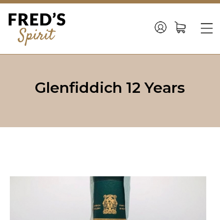
Back
to
☰
top
Jump
to
Glenfiddich 12 Years
navigation