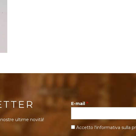
ETTER
E-mail
*
 nostre ultime novità!
Accetto l'informativa sulla
pr