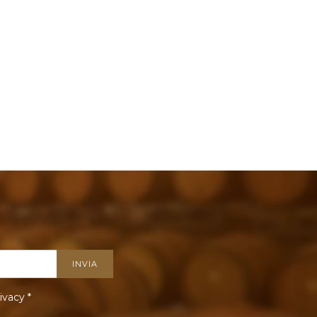
ivacy
*