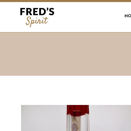
Back
to
H
top
Jump
to
navigation