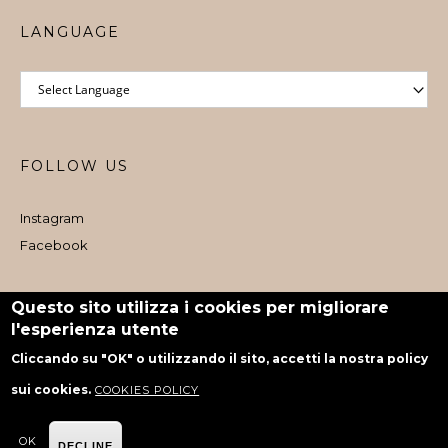
LANGUAGE
FOLLOW US
Instagram
Facebook
Iscritto al Registro e-commerce al dettaglio nr. 1073 dal 06/08/2024
Questo sito utilizza i cookies per migliorare
l'esperienza utente
powered by Rubiko
Cliccando su "OK" o utilizzando il sito, accetti la nostra policy
sui cookies.
COOKIES POLICY
OK
DECLINE