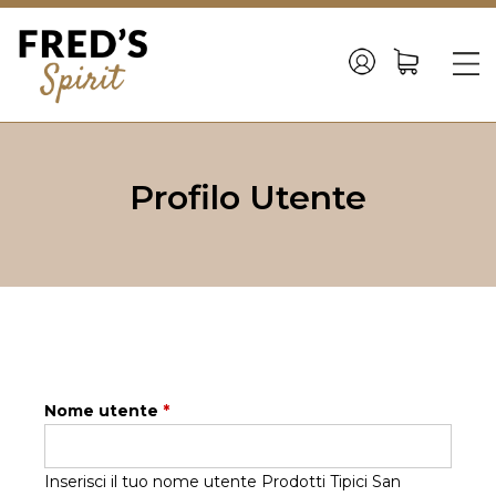
Back
to
☰
top
Jump
to
Profilo Utente
navigation
Nome utente
*
Inserisci il tuo nome utente Prodotti Tipici San