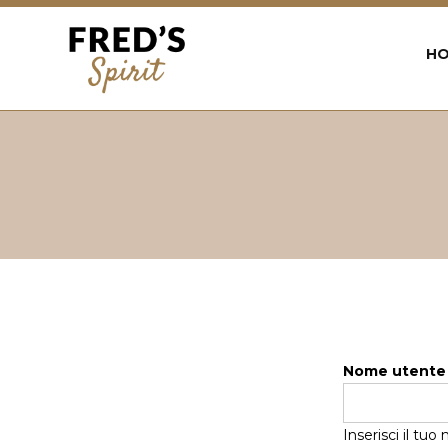
Back
to
H
top
Jump
to
navigation
Nome utent
Inserisci il tu