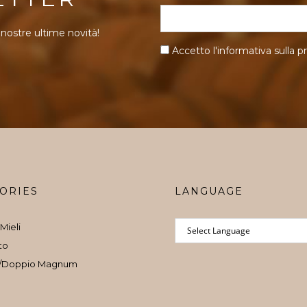
 nostre ultime novità!
Accetto l'informativa sulla
pr
ORIES
LANGUAGE
Mieli
to
/Doppio Magnum