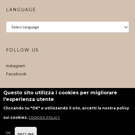
LANGUAGE
FOLLOW US
Instagram
Facebook
Iscritto al Registro e-commerce al dettaglio nr. 1073 dal 06/08/2024
Questo sito utilizza i cookies per migliorare
l'esperienza utente
powered by Rubiko
Cliccando su "OK" o utilizzando il sito, accetti la nostra policy
sui cookies.
COOKIES POLICY
OK
DECLINE