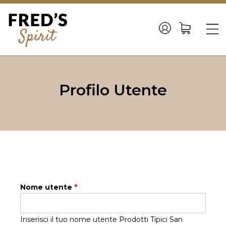
Back
to
☰
top
Jump
to
Profilo Utente
navigation
Nome utente
*
Inserisci il tuo nome utente Prodotti Tipici San