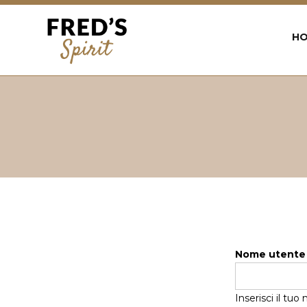
Back
to
H
top
Jump
to
navigation
Nome utent
Inserisci il tu