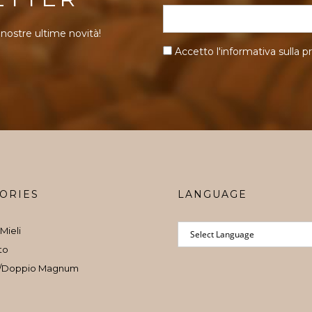
 nostre ultime novità!
Accetto l'informativa sulla
pr
ORIES
LANGUAGE
Mieli
to
/Doppio Magnum