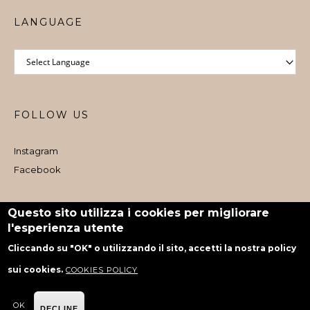
LANGUAGE
FOLLOW US
Instagram
Facebook
Iscritto al Registro e-commerce al dettaglio nr. 1073 dal 06/08/2024
Questo sito utilizza i cookies per migliorare
l'esperienza utente
powered by Rubiko
Cliccando su "OK" o utilizzando il sito, accetti la nostra policy
sui cookies.
COOKIES POLICY
OK
DECLINE