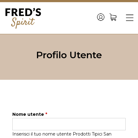
Back
to
☰
top
Jump
to
Profilo Utente
navigation
Nome utente
*
Inserisci il tuo nome utente Prodotti Tipici San