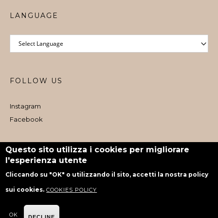
LANGUAGE
FOLLOW US
Instagram
Facebook
Iscritto al Registro e-commerce al dettaglio nr. 1073 dal 06/08/2024
Questo sito utilizza i cookies per migliorare
l'esperienza utente
powered by Rubiko
Cliccando su "OK" o utilizzando il sito, accetti la nostra policy
sui cookies.
COOKIES POLICY
OK
DECLINE