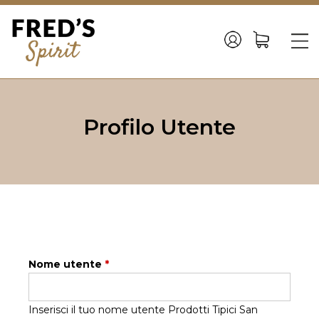
Back
to
☰
top
Jump
to
Profilo Utente
navigation
Nome utente
*
Inserisci il tuo nome utente Prodotti Tipici San